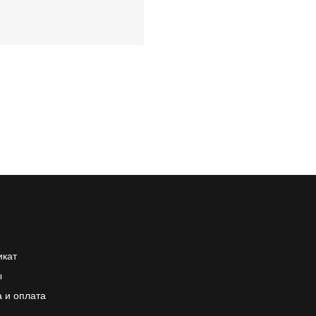
кат
ы
а и оплата