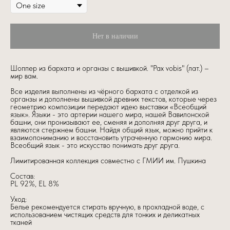
Нет в наличии
Шоппер из бархата и органзы с вышивкой. "Pax vobis" (лат.) –
мир вам.
Все изделия выполнены из чёрного бархата с отделкой из
органзы и дополнены вышивкой древних текстов, которые через
геометрию композиции передают идею выставки «Всеобщий
язык». Языки - это артерии нашего мира, нашей Вавилонской
башни, они пронизывают ее, сменяя и дополняя друг друга, и
являются стержнем башни. Найдя общий язык, можно прийти к
взаимопониманию и восстановить утраченную гармонию мира.
Всеобщий язык - это искусство понимать друг друга.
Лимитированная коллекция совместно с ГМИИ им. Пушкина
Состав:
PL 92%, EL 8%
Уход:
Белье рекомендуется стирать вручную, в прохладной воде, с
использованием чистящих средств для тонких и деликатных
тканей